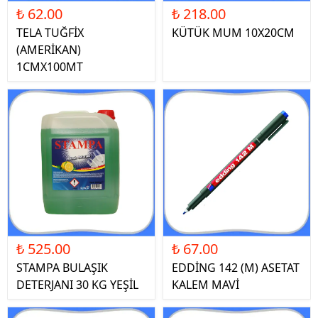
₺ 62.00
₺ 218.00
TELA TUĞFİX
KÜTÜK MUM 10X20CM
(AMERİKAN)
1CMX100MT
₺ 525.00
₺ 67.00
STAMPA BULAŞIK
EDDİNG 142 (M) ASETAT
DETERJANI 30 KG YEŞİL
KALEM MAVİ