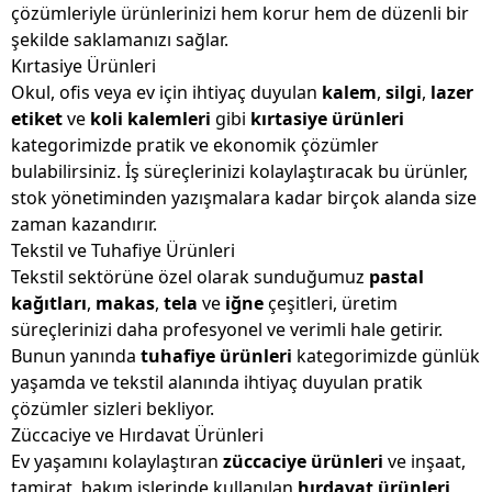
çözümleriyle ürünlerinizi hem korur hem de düzenli bir
şekilde saklamanızı sağlar.
Kırtasiye Ürünleri
Okul, ofis veya ev için ihtiyaç duyulan
kalem
,
silgi
,
lazer
etiket
ve
koli kalemleri
gibi
kırtasiye ürünleri
kategorimizde pratik ve ekonomik çözümler
bulabilirsiniz. İş süreçlerinizi kolaylaştıracak bu ürünler,
stok yönetiminden yazışmalara kadar birçok alanda size
zaman kazandırır.
Tekstil ve Tuhafiye Ürünleri
Tekstil sektörüne özel olarak sunduğumuz
pastal
kağıtları
,
makas
,
tela
ve
iğne
çeşitleri, üretim
süreçlerinizi daha profesyonel ve verimli hale getirir.
Bunun yanında
tuhafiye ürünleri
kategorimizde günlük
yaşamda ve tekstil alanında ihtiyaç duyulan pratik
çözümler sizleri bekliyor.
Züccaciye ve Hırdavat Ürünleri
Ev yaşamını kolaylaştıran
züccaciye ürünleri
ve inşaat,
tamirat, bakım işlerinde kullanılan
hırdavat ürünleri
,