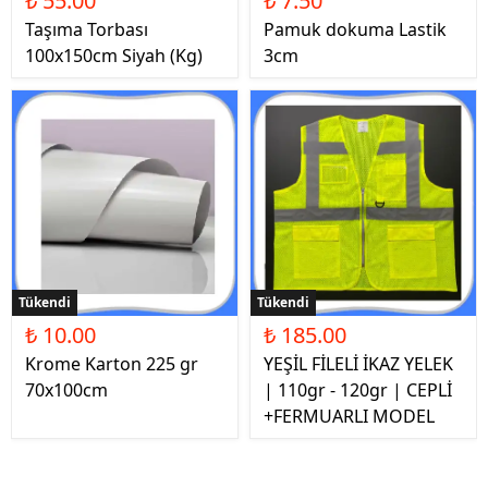
₺ 55.00
₺ 7.50
Taşıma Torbası
Pamuk dokuma Lastik
100x150cm Siyah (Kg)
3cm
Tükendi
Tükendi
₺ 10.00
₺ 185.00
Krome Karton 225 gr
YEŞİL FİLELİ İKAZ YELEK
70x100cm
| 110gr - 120gr | CEPLİ
+FERMUARLI MODEL