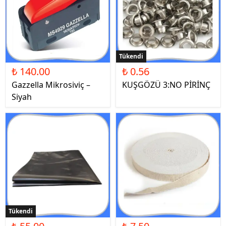
Tükendi
₺ 140.00
₺ 0.56
Gazzella Mikrosiviç –
KUŞGÖZÜ 3:NO PİRİNÇ
Siyah
Tükendi