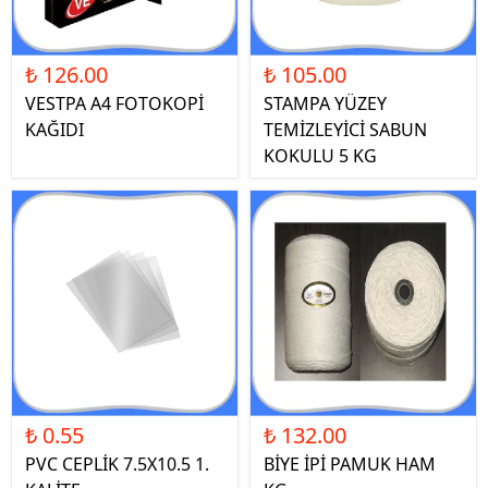
₺ 126.00
₺ 105.00
VESTPA A4 FOTOKOPİ
STAMPA YÜZEY
KAĞIDI
TEMİZLEYİCİ SABUN
KOKULU 5 KG
₺ 0.55
₺ 132.00
PVC CEPLİK 7.5X10.5 1.
BİYE İPİ PAMUK HAM