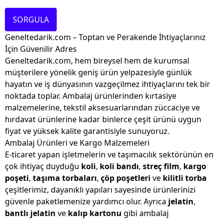
SORGULA
Geneltedarik.com – Toptan ve Perakende İhtiyaçlarınız
İçin Güvenilir Adres
Geneltedarik.com, hem bireysel hem de kurumsal
müşterilere yönelik geniş ürün yelpazesiyle günlük
hayatın ve iş dünyasının vazgeçilmez ihtiyaçlarını tek bir
noktada toplar. Ambalaj ürünlerinden kırtasiye
malzemelerine, tekstil aksesuarlarından züccaciye ve
hırdavat ürünlerine kadar binlerce çeşit ürünü uygun
fiyat ve yüksek kalite garantisiyle sunuyoruz.
Ambalaj Ürünleri ve Kargo Malzemeleri
E-ticaret yapan işletmelerin ve taşımacılık sektörünün en
çok ihtiyaç duyduğu
koli
,
koli bandı
,
streç film
,
kargo
poşeti
,
taşıma torbaları
,
çöp poşetleri
ve
kilitli torba
çeşitlerimiz, dayanıklı yapıları sayesinde ürünlerinizi
güvenle paketlemenize yardımcı olur. Ayrıca
jelatin
,
bantlı jelatin
ve
kalıp kartonu
gibi ambalaj