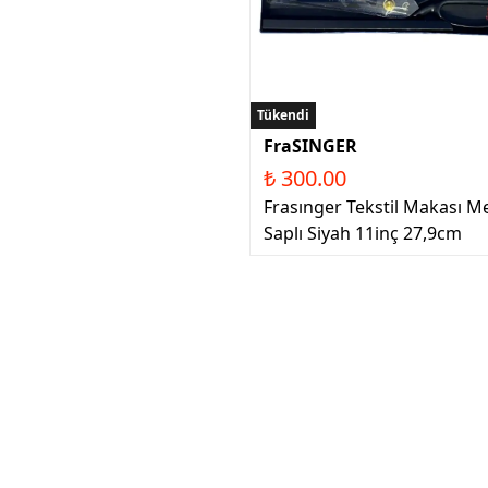
Tükendi
FraSINGER
₺ 300.00
Frasınger Tekstil Makası M
Saplı Siyah 11inç 27,9cm