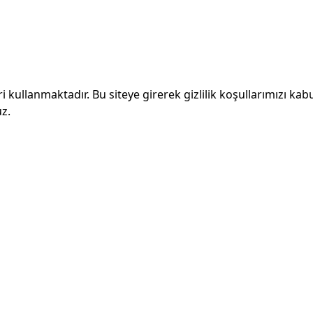
ri kullanmaktadır. Bu siteye girerek gizlilik koşullarımızı kab
z.
r
Hesabınız
Merkezim
Hesabım
Altınşehi