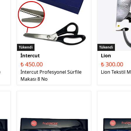
Tükendi
Tükendi
İntercut
Lion
₺ 450.00
₺ 300.00
e
İntercut Profesyonel Sürfile
Lion Tekstil
Makası 8 No