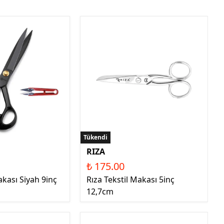
Tükendi
RIZA
₺ 175.00
kası Siyah 9inç
Rıza Tekstil Makası 5inç
12,7cm