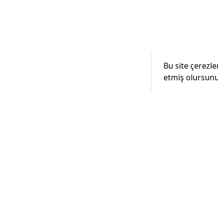
Bu site çerezle
etmiş olursunu
Bizi takip edin
Hızlı Linkle
Anasayfa