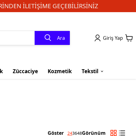
INDEN ILETIŞIME GEÇEBILIRSINIZ
Ara
Giriş Yap
k
Züccaciye
Kozmetik
Tekstil
Göster
Görünüm
24
36
48