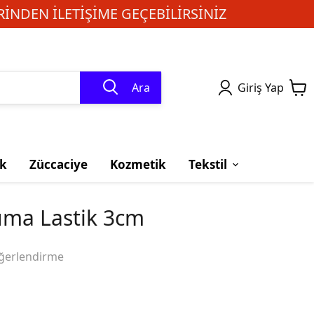
INDEN ILETIŞIME GEÇEBILIRSINIZ
Ara
Giriş Yap
k
Züccaciye
Kozmetik
Tekstil
ma Lastik 3cm
ğerlendirme