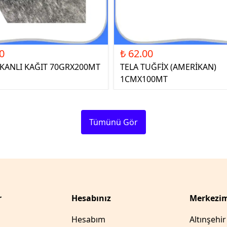
0
₺ 62.00
ŞKANLI KAĞIT 70GRX200MT
TELA TUĞFİX (AMERİKAN)
1CMX100MT
Tümünü Gör
r
Hesabınız
Merkezim
Hesabım
Altınşehi