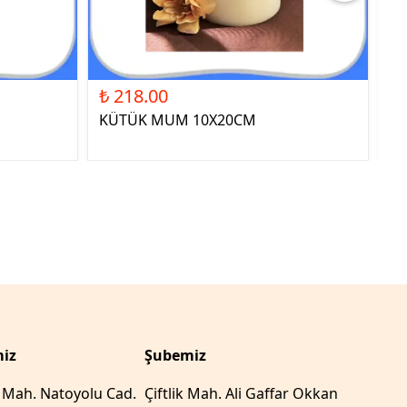
₺ 218.00
₺ 
KÜTÜK MUM 10X20CM
ST
YE
iz
Şubemiz
r Mah. Natoyolu Cad.
Çiftlik Mah. Ali Gaffar Okkan