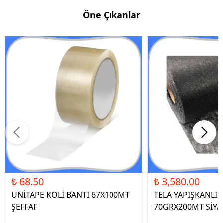
Öne Çıkanlar
₺ 68.50
₺ 3,580.00
UNİTAPE KOLİ BANTI 67X100MT
TELA YAPIŞKANLI 
ŞEFFAF
70GRX200MT SİYA