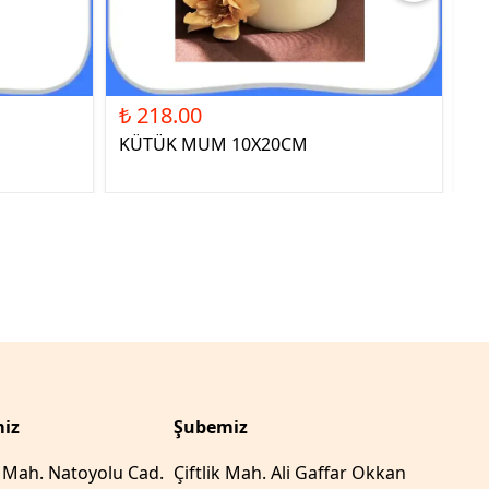
₺ 218.00
₺ 
KÜTÜK MUM 10X20CM
ST
YE
iz
Şubemiz
r Mah. Natoyolu Cad.
Çiftlik Mah. Ali Gaffar Okkan