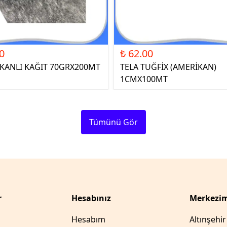
0
₺ 62.00
ŞKANLI KAĞIT 70GRX200MT
TELA TUĞFİX (AMERİKAN)
1CMX100MT
Tümünü Gör
r
Hesabınız
Merkezim
Hesabım
Altınşehi