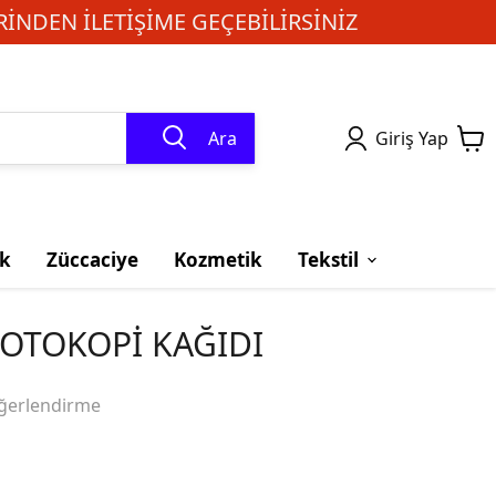
INDEN ILETIŞIME GEÇEBILIRSINIZ
Ara
Giriş Yap
k
Züccaciye
Kozmetik
Tekstil
FOTOKOPİ KAĞIDI
ğerlendirme