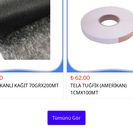
0
₺ 62.00
ŞKANLI KAĞIT 70GRX200MT
TELA TUĞFİX (AMERİKAN)
1CMX100MT
Tümünü Gör