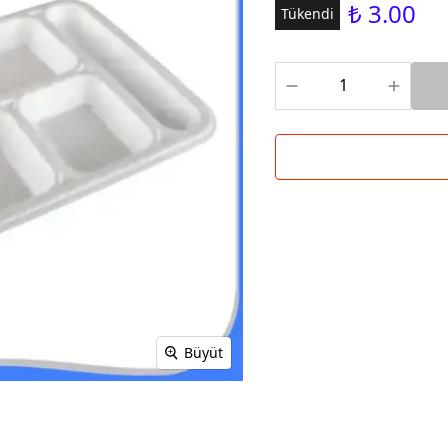
₺ 3.00
Tükendi
Büyüt