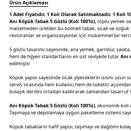
Ürün Açıklaması
1 Adet Fiyatıdır. 1 Koli Olarak Satılmaktadır. 1 Koli 1
Anı Köpük Tabak 5 Gözlü (Koli 100’lü)
, toplu yemek se
malzemeden üretilen bu bölmeli tabak, sıcak ve soğuk yi
restoranlar ve organizasyonlar için mükemmel bir tercih
5 gözlü tasarımı sayesinde, ana yemek, garnitür, salata, t
hem de hijyen standartlarını en üst seviyede tutar.
Anı 
edilmiştir.
Köpük yapısı sayesinde sıcak yiyeceklerin ısısını uzu
servis sırasında hem kullanıcı hem de tüketici açısından
bulaşık derdini ortadan kaldırarak zamandan tasarruf s
Anı Köpük Tabak 5 Gözlü (Koli 100’lü)
, ekonomik koli 
Taşımaya ve depolamaya uygun paketleme sistemi saye
Köpük tabakların hafif yapısı, taşımayı ve dağıtımı kolayla