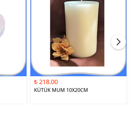
₺ 218.00
₺ 
KÜTÜK MUM 10X20CM
ST
YE