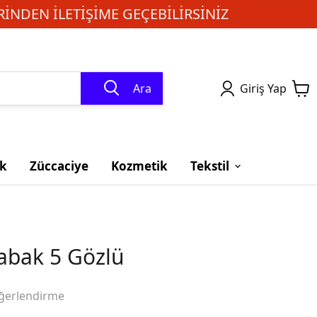
INDEN ILETIŞIME GEÇEBILIRSINIZ
Ara
Giriş Yap
k
Züccaciye
Kozmetik
Tekstil
abak 5 Gözlü
ğerlendirme