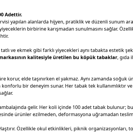
00 Adettir.
rvisi yapılan alanlarda hijyen, pratiklik ve düzenli sunum ar
yeceklerin birbirine karışmadan sunulmasını sağlar. Özellik
tir.
atlı ve ekmek gibi farklı yiyecekleri aynı tabakta estetik şeki
markasının kalitesiyle üretilen bu köpük tabaklar
, gıda
n süre korur, elde taşınırken el yakmaz. Aynı zamanda soğu
 konforlu bir deneyim sunar. Her tabak tek kullanımlıktır ve 
ağlar.
ambalajında gelir. Her koli içinde 100 adet tabak bulunur; bu 
sinde ürünler ezilmeden, deformasyona uğramadan teslim e
ştırır. Özellikle okul etkinlikleri, piknik organizasyonları, t