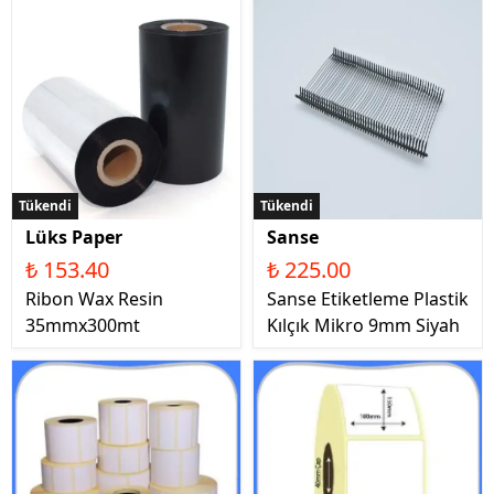
Tükendi
Tükendi
Lüks Paper
Sanse
₺ 153.40
₺ 225.00
Ribon Wax Resin
Sanse Etiketleme Plastik
35mmx300mt
Kılçık Mikro 9mm Siyah