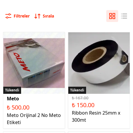
Filtreler
Sırala
Tükendi
Tükendi
Tükendi
₺ 167.00
Meto
₺ 150.00
₺ 500.00
Ribbon Resin 25mm x
Meto Orijinal 2 No Meto
300mt
Etiketi