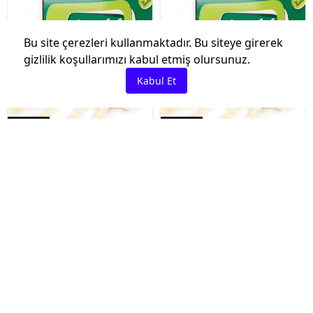
Bu site çerezleri kullanmaktadır. Bu siteye girerek
gizlilik koşullarımızı kabul etmiş olursunuz.
Kabul Et
Tükendi
Tükendi
İptal
Yg Label
Yg Label
₺ 860.00
₺ 1,025.00
Yg Label Meto Etiketi
Yg Label Meto Etiketi
Beyaz No 4 1500'lü
Beyaz No 6 1500'lü