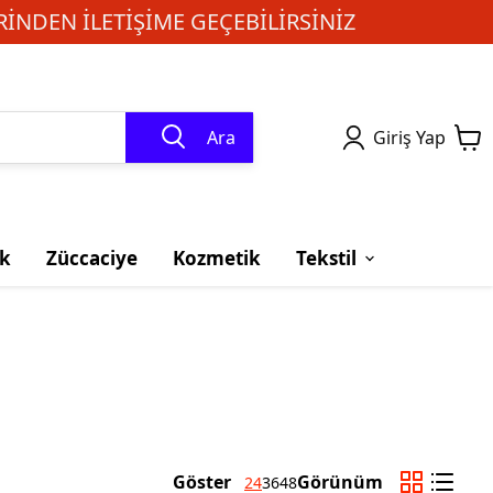
INDEN ILETIŞIME GEÇEBILIRSINIZ
Ara
Giriş Yap
k
Züccaciye
Kozmetik
Tekstil
Göster
Görünüm
24
36
48