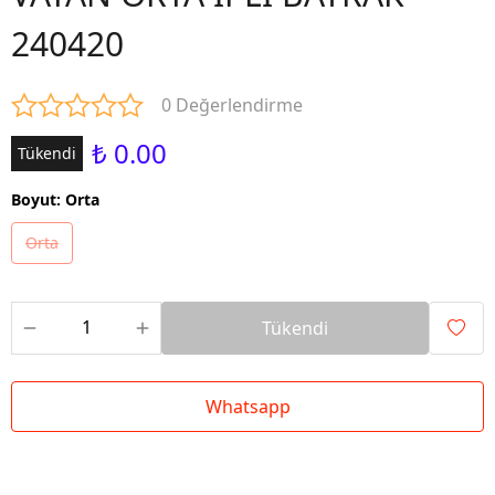
240420
0 Değerlendirme
₺ 0.00
Tükendi
Boyut
:
Orta
Orta
Tükendi
Whatsapp