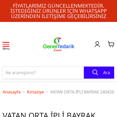
FIYATLARIMIZ GÜNCELLENMEKTEDIR.
İSTEDIĞINIZ ÜRÜNLER IÇIN WHATSAPP
ÜZERINDEN ILETIŞIME GEÇEBILIRSINIZ
Menu
Ara
Anasayfa
Kırtasiye
VATAN ORTA İPLİ BAYRAK 240420
VATAN ORTA İPLİ BAYRAK