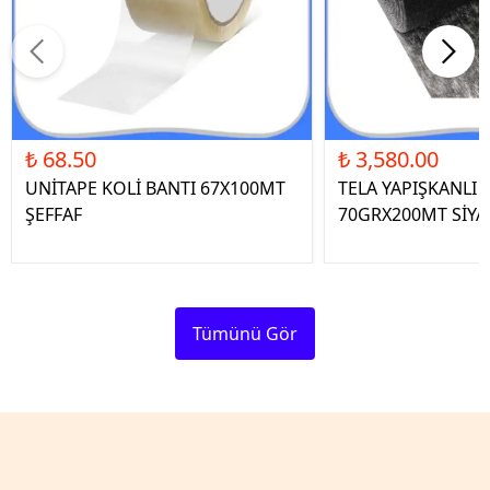
₺ 68.50
₺ 3,580.00
UNİTAPE KOLİ BANTI 67X100MT
TELA YAPIŞKANLI 
ŞEFFAF
70GRX200MT SİYA
Tümünü Gör