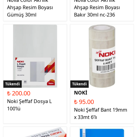
Nova Color Akrilik
Nova Color Akrilik
Ahşap Resim Boyası
Ahşap Resim Boyası
Gümüş 30ml
Bakır 30ml nc-236
Tükendi
Tükendi
₺ 200.00
NOKİ
₺ 95.00
Noki Şeffaf Dosya L
100’lü
Noki Şeffaf Bant 19mm
x 33mt 6’lı