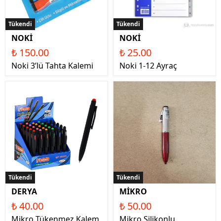
Tükendi
Tükendi
NOKİ
NOKİ
₺ 150.00
₺ 25.00
Noki 3’lü Tahta Kalemi
Noki 1-12 Ayraç
Tükendi
Tükendi
DERYA
MİKRO
₺ 40.00
₺ 50.00
Mikro Tükenmez Kalem
Mikro Silikonlu