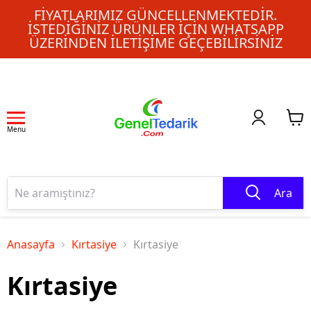
FIYATLARIMIZ GÜNCELLENMEKTEDIR.
İSTEDIĞINIZ ÜRÜNLER IÇIN WHATSAPP
ÜZERINDEN ILETIŞIME GEÇEBILIRSINIZ
Menu
Ara
Anasayfa
Kırtasiye
Kırtasiye
Kırtasiye