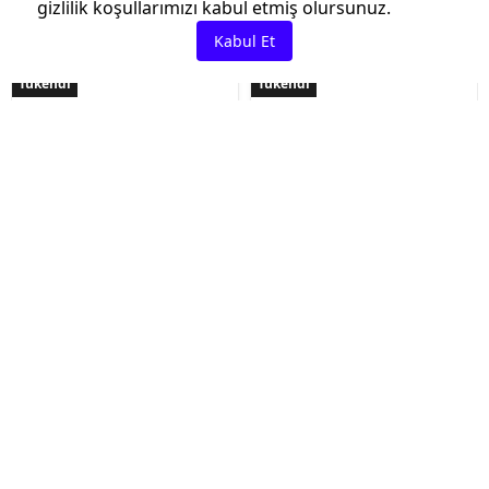
gizlilik koşullarımızı kabul etmiş olursunuz.
Kabul Et
Tükendi
Tükendi
₺ 22.00
FABER CASTELL
İptal
₺ 29.00
Faber Castell 7089-30
Siyah Silgi
Faber Castell Sınav
Silgisi
Tükendi
Tükendi
Ekstrafix
EDDİNG