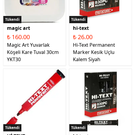
Tükendi
Tükendi
magic art
hi-text
₺ 160.00
₺ 26.00
Magic Art Yuvarlak
Hi-Text Permanent
Köşeli Kare Tuval 30cm
Marker Kesik Uçlu
YKT30
Kalem Siyah
Tükendi
Tükendi