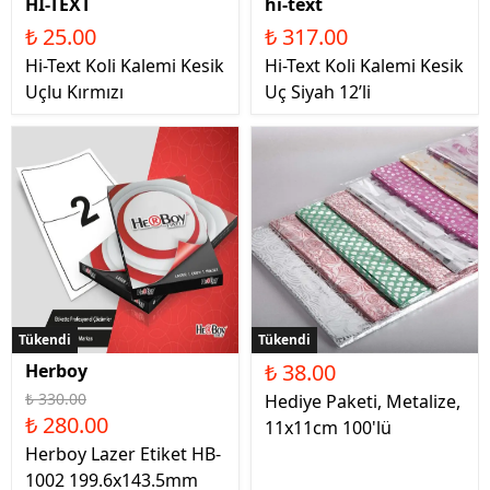
Hİ-TEXT
hi-text
₺ 25.00
₺ 317.00
Hi-Text Koli Kalemi Kesik
Hi-Text Koli Kalemi Kesik
Uçlu Kırmızı
Uç Siyah 12’li
Tükendi
Tükendi
Tükendi
₺ 38.00
Herboy
₺ 330.00
Hediye Paketi, Metalize,
₺ 280.00
11x11cm 100'lü
Herboy Lazer Etiket HB-
1002 199.6x143.5mm