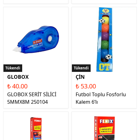
Tükendi
Tükendi
GLOBOX
ÇİN
₺ 40.00
₺ 53.00
GLOBOX SERİT SİLİCİ
Futbol Toplu Fosforlu
5MMX8M 250104
Kalem 6’lı