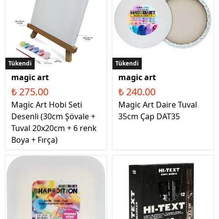
Tükendi
Tükendi
magic art
magic art
₺ 275.00
₺ 240.00
Magic Art Hobi Seti
Magic Art Daire Tuval
Desenli (30cm Şövale +
35cm Çap DAT35
Tuval 20x20cm + 6 renk
Boya + Fırça)