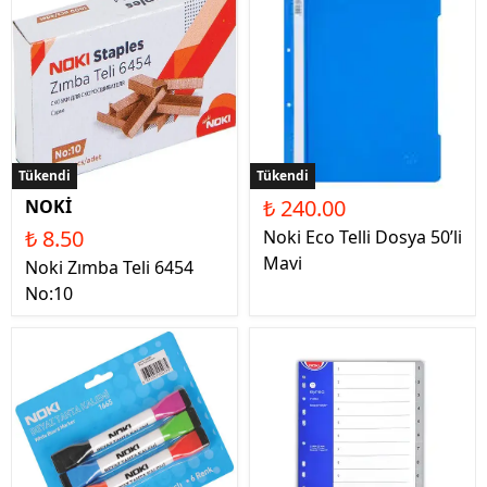
Tükendi
Tükendi
₺ 240.00
NOKİ
₺ 8.50
Noki Eco Telli Dosya 50’li
Mavi
Noki Zımba Teli 6454
No:10