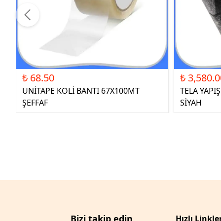
₺ 68.50
₺ 3,580.0
UNİTAPE KOLİ BANTI 67X100MT
TELA YAPI
ŞEFFAF
SİYAH
Bizi takip edin
Hızlı Linkle