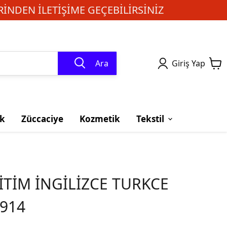
INDEN ILETIŞIME GEÇEBILIRSINIZ
Ara
Giriş Yap
k
Züccaciye
Kozmetik
Tekstil
TİM İNGİLİZCE TURKCE
914