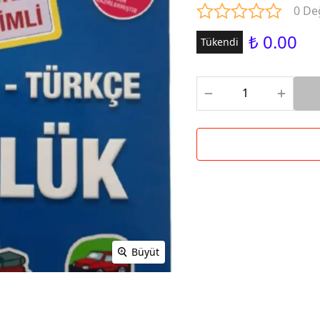
0 De
₺ 0.00
Tükendi
Büyüt