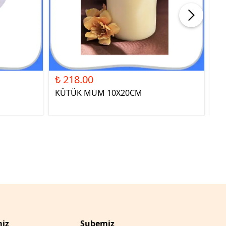
₺ 218.00
₺ 
KÜTÜK MUM 10X20CM
ST
YE
iz
Şubemiz