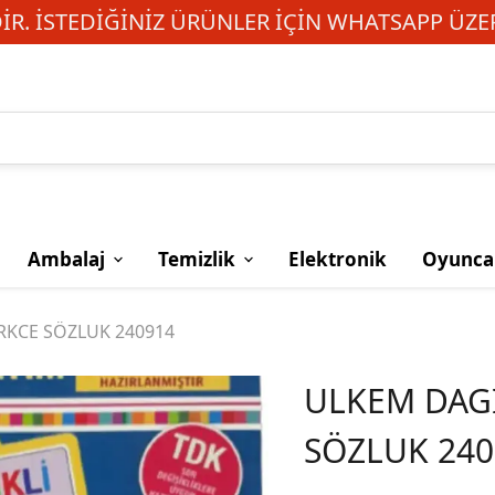
R. İSTEDIĞINIZ ÜRÜNLER IÇIN WHATSAPP ÜZER
Ambalaj
Temizlik
Elektronik
Oyunca
RKCE SÖZLUK 240914
ULKEM DAGİ
SÖZLUK 240