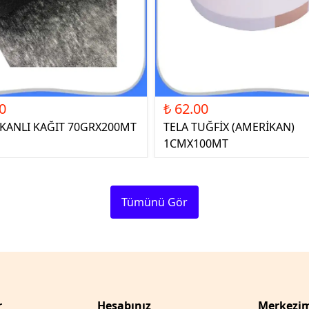
0
₺ 62.00
ŞKANLI KAĞIT 70GRX200MT
TELA TUĞFİX (AMERİKAN)
1CMX100MT
Tümünü Gör
r
Hesabınız
Merkezim