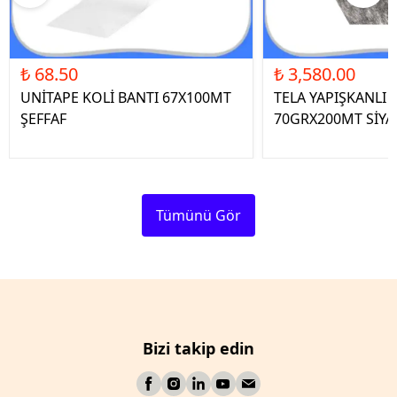
₺ 68.50
₺ 3,580.00
UNİTAPE KOLİ BANTI 67X100MT
TELA YAPIŞKANLI 
ŞEFFAF
70GRX200MT SİYA
Tümünü Gör
Bizi takip edin