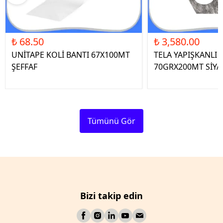
₺ 68.50
₺ 3,580.00
UNİTAPE KOLİ BANTI 67X100MT
TELA YAPIŞKANLI 
ŞEFFAF
70GRX200MT SİYA
Tümünü Gör
Bizi takip edin