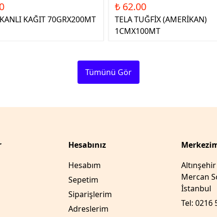
0
₺ 62.00
ŞKANLI KAĞIT 70GRX200MT
TELA TUĞFİX (AMERİKAN)
1CMX100MT
Tümünü Gör
r
Hesabınız
Merkezim
Hesabım
Altınşehi
Mercan So
Sepetim
İstanbul
Siparişlerim
Tel: 0216 
Adreslerim