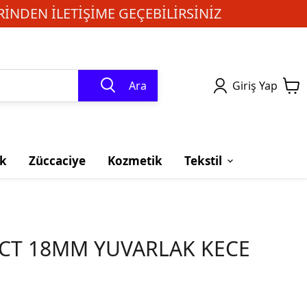
INDEN ILETIŞIME GEÇEBILIRSINIZ
Ara
Giriş Yap
k
Züccaciye
Kozmetik
Tekstil
ECT 18MM YUVARLAK KECE