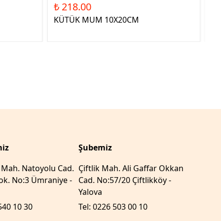
₺ 218.00
₺ 
KÜTÜK MUM 10X20CM
ST
YE
iz
Şubemiz
r Mah. Natoyolu Cad.
Çiftlik Mah. Ali Gaffar Okkan
k. No:3 Ümraniye -
Cad. No:57/20 Çiftlikköy -
Yalova
540 10 30
Tel: 0226 503 00 10