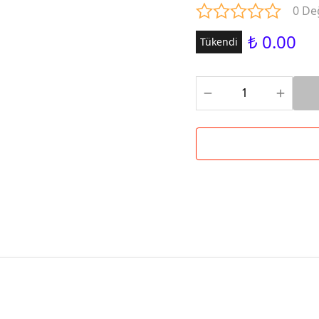
0 De
₺ 0.00
Tükendi