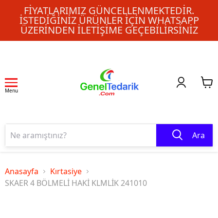
FIYATLARIMIZ GÜNCELLENMEKTEDIR.
İSTEDIĞINIZ ÜRÜNLER IÇIN WHATSAPP
ÜZERINDEN ILETIŞIME GEÇEBILIRSINIZ
Menu
Ara
Anasayfa
Kırtasiye
SKAER 4 BÖLMELİ HAKİ KLMLİK 241010