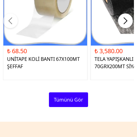
₺ 68.50
₺ 3,580.00
UNİTAPE KOLİ BANTI 67X100MT
TELA YAPIŞKANLI 
ŞEFFAF
70GRX200MT SİYA
Tümünü Gör