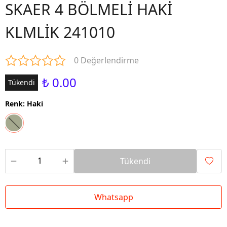
SKAER 4 BÖLMELİ HAKİ
KLMLİK 241010
0 Değerlendirme
₺ 0.00
Tükendi
Renk
:
Haki
Tükendi
Whatsapp