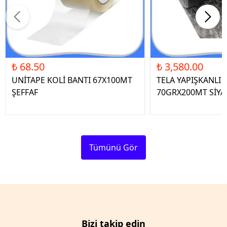
₺ 68.50
₺ 3,580.00
UNİTAPE KOLİ BANTI 67X100MT
TELA YAPIŞKANLI 
ŞEFFAF
70GRX200MT SİYA
Tümünü Gör
Bizi takip edin