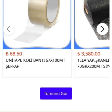
₺ 68.50
₺ 3,580.00
UNİTAPE KOLİ BANTI 67X100MT
TELA YAPIŞKANLI 
ŞEFFAF
70GRX200MT SİYA
Tümünü Gör