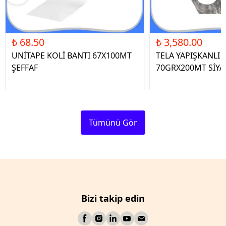
₺ 68.50
₺ 3,580.00
UNİTAPE KOLİ BANTI 67X100MT
TELA YAPIŞKANLI 
ŞEFFAF
70GRX200MT SİYA
Tümünü Gör
Bizi takip edin