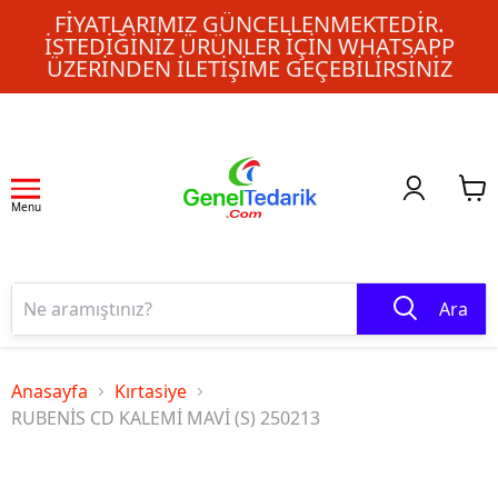
FIYATLARIMIZ GÜNCELLENMEKTEDIR.
İSTEDIĞINIZ ÜRÜNLER IÇIN WHATSAPP
ÜZERINDEN ILETIŞIME GEÇEBILIRSINIZ
Menu
Ara
Anasayfa
Kırtasiye
RUBENİS CD KALEMİ MAVİ (S) 250213