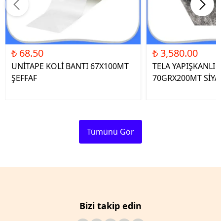
₺ 68.50
₺ 3,580.00
UNİTAPE KOLİ BANTI 67X100MT
TELA YAPIŞKANLI 
ŞEFFAF
70GRX200MT SİYA
Tümünü Gör
Bizi takip edin