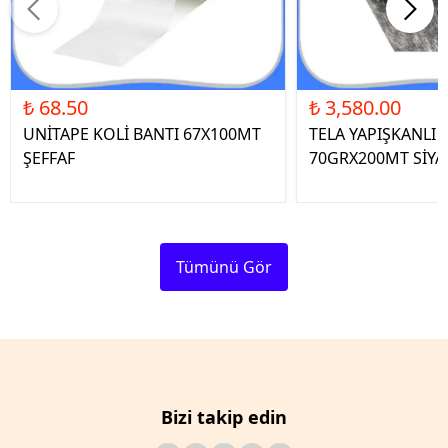
₺ 68.50
₺ 3,580.00
UNİTAPE KOLİ BANTI 67X100MT
TELA YAPIŞKANLI 
ŞEFFAF
70GRX200MT SİYA
Tümünü Gör
Bizi takip edin