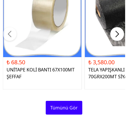
₺ 68.50
₺ 3,580.00
UNİTAPE KOLİ BANTI 67X100MT
TELA YAPIŞKANLI 
ŞEFFAF
70GRX200MT SİYA
Tümünü Gör