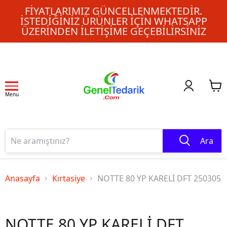
FIYATLARIMIZ GÜNCELLENMEKTEDIR.
İSTEDIĞINIZ ÜRÜNLER IÇIN WHATSAPP
ÜZERINDEN ILETIŞIME GEÇEBILIRSINIZ
Menu
Ara
Anasayfa
Kırtasiye
NOTTE 80 YP KARELİ DFT 250305
NOTTE 80 YP KARELİ DFT