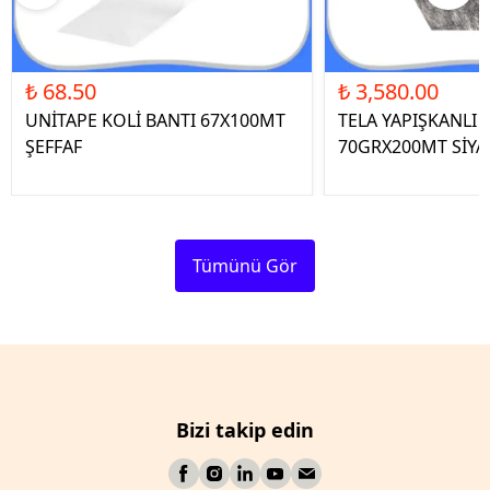
₺ 68.50
₺ 3,580.00
UNİTAPE KOLİ BANTI 67X100MT
TELA YAPIŞKANLI 
ŞEFFAF
70GRX200MT SİYA
Tümünü Gör
Bizi takip edin