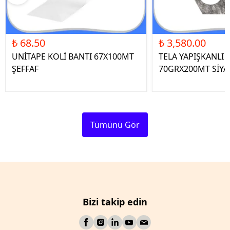
₺ 68.50
₺ 3,580.00
UNİTAPE KOLİ BANTI 67X100MT
TELA YAPIŞKANLI 
ŞEFFAF
70GRX200MT SİYA
Tümünü Gör
Bizi takip edin