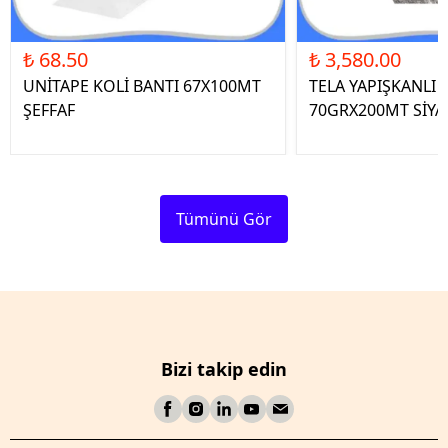
₺ 68.50
₺ 3,580.00
UNİTAPE KOLİ BANTI 67X100MT
TELA YAPIŞKANLI 
ŞEFFAF
70GRX200MT SİYA
Tümünü Gör
Bizi takip edin