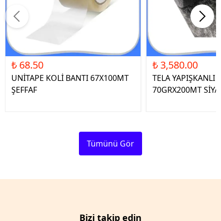
₺ 68.50
₺ 3,580.00
UNİTAPE KOLİ BANTI 67X100MT
TELA YAPIŞKANLI 
ŞEFFAF
70GRX200MT SİYA
Tümünü Gör
Bizi takip edin