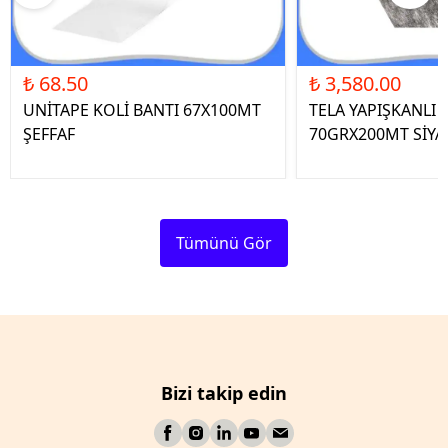
₺ 68.50
₺ 3,580.00
UNİTAPE KOLİ BANTI 67X100MT
TELA YAPIŞKANLI 
ŞEFFAF
70GRX200MT SİYA
Tümünü Gör
Bizi takip edin