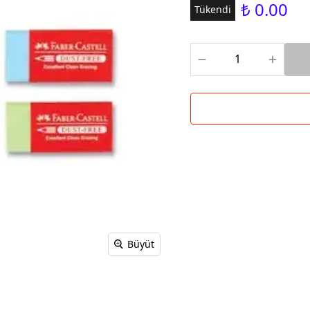
₺ 0.00
Tükendi
Büyüt