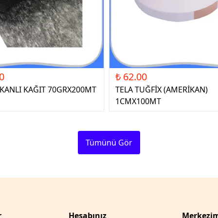
0
₺ 62.00
ŞKANLI KAĞIT 70GRX200MT
TELA TUĞFİX (AMERİKAN)
1CMX100MT
Tümünü Gör
r
Hesabınız
Merkezim