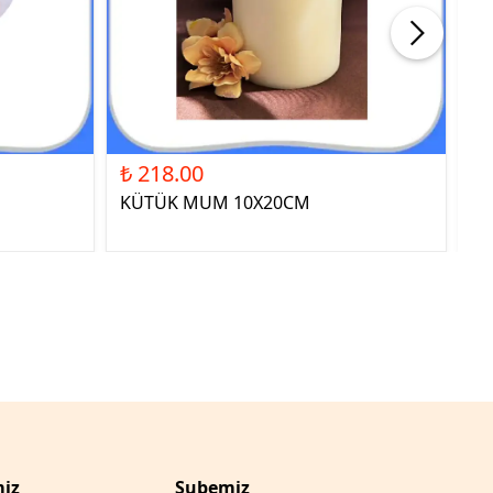
₺ 218.00
₺ 
KÜTÜK MUM 10X20CM
ST
YE
iz
Şubemiz