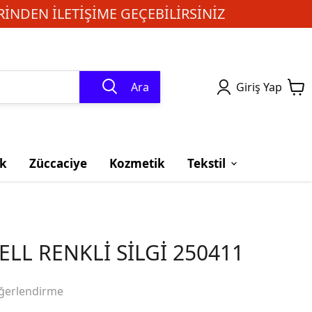
INDEN ILETIŞIME GEÇEBILIRSINIZ
Ara
Giriş Yap
k
Züccaciye
Kozmetik
Tekstil
ELL RENKLİ SİLGİ 250411
ğerlendirme