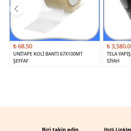
₺ 68.50
₺ 3,580.0
UNİTAPE KOLİ BANTI 67X100MT
TELA YAPI
ŞEFFAF
SİYAH
Bizi takip edin
Hızlı Linkle