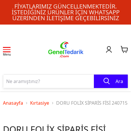
FIYATLARIMIZ GÜNCELLENMEKTEDIR.
İSTEDIĞINIZ ÜRÜNLER IÇIN WHATSAPP
ÜZERINDEN ILETIŞIME GEÇEBILIRSINIZ
Menu
Ara
Anasayfa
Kırtasiye
DORU FOLİX SİPARİS FİSİ 240715
DORU FOLİX SİPARİS FİSİ