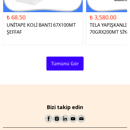
₺ 68.50
₺ 3,580.00
UNİTAPE KOLİ BANTI 67X100MT
TELA YAPIŞKANLI 
ŞEFFAF
70GRX200MT SİYA
Tümünü Gör
Bizi takip edin