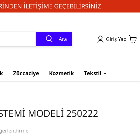
INDEN ILETIŞIME GEÇEBILIRSINIZ
Ara
Giriş Yap
k
Züccaciye
Kozmetik
Tekstil
STEMİ MODELİ 250222
ğerlendirme