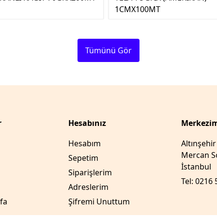
1CMX100MT
Tümünü Gör
r
Hesabınız
Merkezim
Hesabım
Altınşehi
Mercan So
Sepetim
İstanbul
Siparişlerim
Tel: 0216 
Adreslerim
fa
Şifremi Unuttum