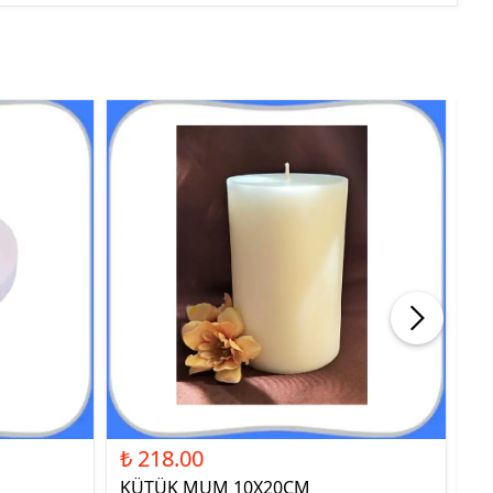
₺ 218.00
₺ 
KÜTÜK MUM 10X20CM
ST