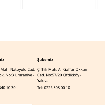
YE
iz
Şubemiz
r Mah. Natoyolu Cad.
Çiftlik Mah. Ali Gaffar Okkan
k. No:3 Ümraniye -
Cad. No:57/20 Çiftlikköy -
Yalova
540 10 30
Tel: 0226 503 00 10