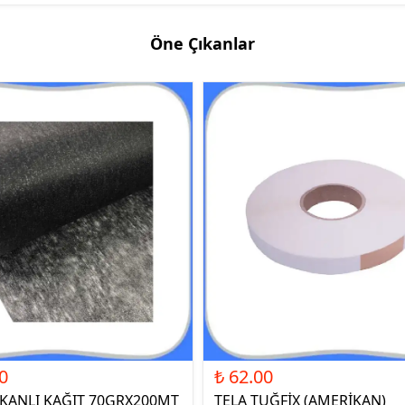
Öne Çıkanlar
0
₺ 62.00
ŞKANLI KAĞIT 70GRX200MT
TELA TUĞFİX (AMERİKAN)