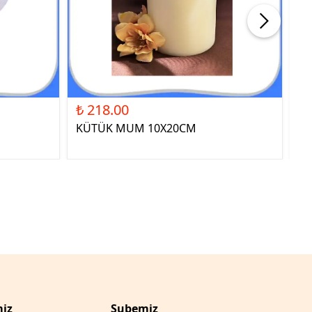
₺ 218.00
₺ 
KÜTÜK MUM 10X20CM
ST
YE
iz
Şubemiz