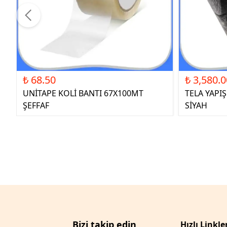
₺ 68.50
₺ 3,580.0
UNİTAPE KOLİ BANTI 67X100MT
TELA YAPI
ŞEFFAF
SİYAH
Bizi takip edin
Hızlı Linkle