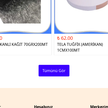
0
₺ 62.00
ŞKANLI KAĞIT 70GRX200MT
TELA TUĞFİX (AMERİKAN)
1CMX100MT
Tümünü Gör
r
Hesabınız
Merkezim