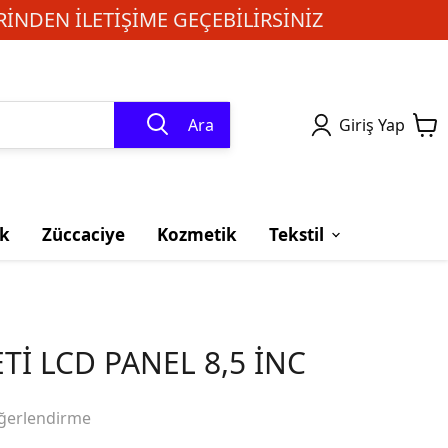
INDEN ILETIŞIME GEÇEBILIRSINIZ
Ara
Giriş Yap
k
Züccaciye
Kozmetik
Tekstil
Tİ LCD PANEL 8,5 İNC
ğerlendirme