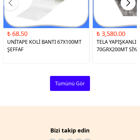
₺ 68.50
₺ 3,580.00
UNİTAPE KOLİ BANTI 67X100MT
TELA YAPIŞKANLI 
ŞEFFAF
70GRX200MT SİYA
Tümünü Gör
Bizi takip edin