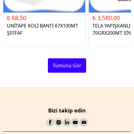
₺ 68.50
₺ 3,580.00
UNİTAPE KOLİ BANTI 67X100MT
TELA YAPIŞKANLI 
ŞEFFAF
70GRX200MT SİYA
Tümünü Gör
Bizi takip edin