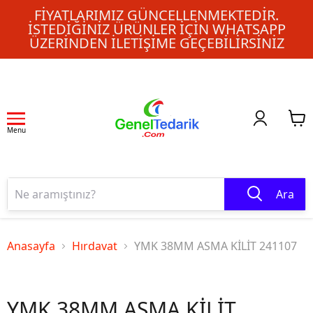
FIYATLARIMIZ GÜNCELLENMEKTEDIR.
İSTEDIĞINIZ ÜRÜNLER IÇIN WHATSAPP
ÜZERINDEN ILETIŞIME GEÇEBILIRSINIZ
Menu
Ara
Anasayfa
Hırdavat
YMK 38MM ASMA KİLİT 241107
YMK 38MM ASMA KİLİT