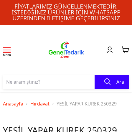
FIYATLARIMIZ GÜNCELLENMEKTEDIR.
İSTEDIĞINIZ ÜRÜNLER IÇIN WHATSAPP
ÜZERINDEN ILETIŞIME GEÇEBILIRSINIZ
Menu
Ara
Anasayfa
Hırdavat
YESİL YAPAR KUREK 250329
YESİL YAPAR KUREK 250329