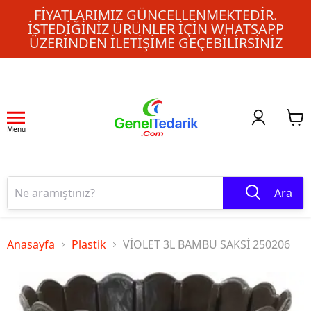
FIYATLARIMIZ GÜNCELLENMEKTEDIR.
İSTEDIĞINIZ ÜRÜNLER IÇIN WHATSAPP
ÜZERINDEN ILETIŞIME GEÇEBILIRSINIZ
Menu
Ara
Anasayfa
Plastik
VİOLET 3L BAMBU SAKSİ 250206