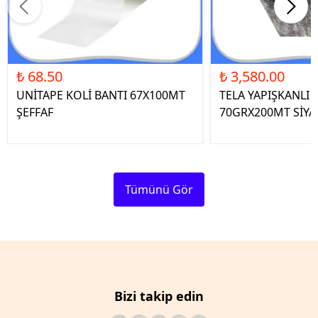
₺ 68.50
₺ 3,580.00
UNİTAPE KOLİ BANTI 67X100MT
TELA YAPIŞKANLI 
ŞEFFAF
70GRX200MT SİYA
Tümünü Gör
Bizi takip edin