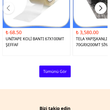
₺ 68.50
₺ 3,580.00
UNİTAPE KOLİ BANTI 67X100MT
TELA YAPIŞKANLI 
ŞEFFAF
70GRX200MT SİYA
Tümünü Gör
Bizi takip edin