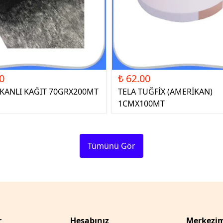
0
₺ 62.00
ŞKANLI KAĞIT 70GRX200MT
TELA TUĞFİX (AMERİKAN)
1CMX100MT
Tümünü Gör
r
Hesabınız
Merkezim