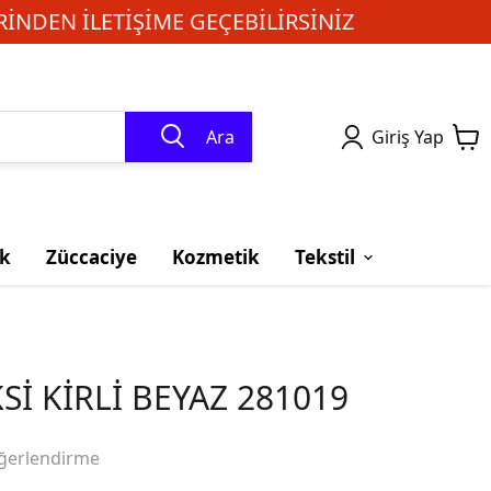
INDEN ILETIŞIME GEÇEBILIRSINIZ
Ara
Giriş Yap
k
Züccaciye
Kozmetik
Tekstil
Sİ KİRLİ BEYAZ 281019
ğerlendirme