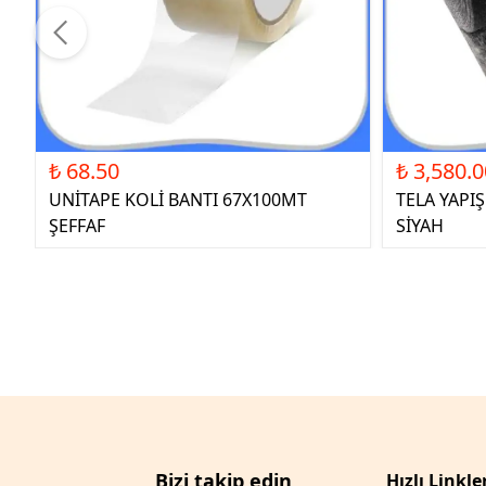
₺ 68.50
₺ 3,580.0
UNİTAPE KOLİ BANTI 67X100MT
TELA YAPI
ŞEFFAF
SİYAH
Bizi takip edin
Hızlı Linkle