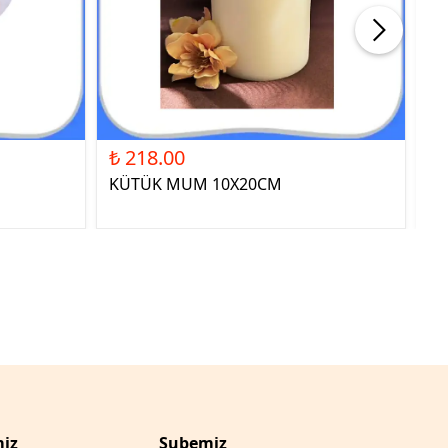
₺ 218.00
₺ 
KÜTÜK MUM 10X20CM
ST
YE
iz
Şubemiz