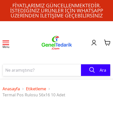
FIYATLARIMIZ GÜNCELLENMEKTEDIR.
İSTEDIĞINIZ ÜRÜNLER IÇIN WHATSAPP
ÜZERINDEN ILETIŞIME GEÇEBILIRSINIZ
Menu
Ara
Anasayfa
Etiketleme
Termal Pos Rulosu 56x16 10 Adet