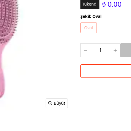
₺ 0.00
Tükendi
Şekil
:
Oval
Oval
Büyüt