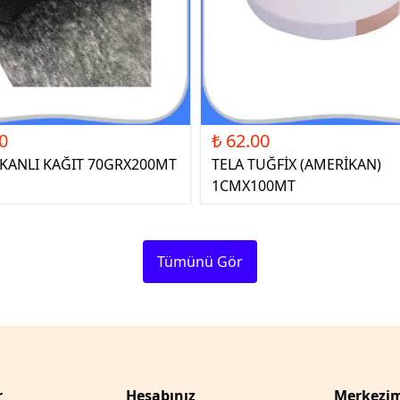
0
₺ 62.00
ŞKANLI KAĞIT 70GRX200MT
TELA TUĞFİX (AMERİKAN)
1CMX100MT
Tümünü Gör
r
Hesabınız
Merkezim