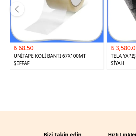
₺ 68.50
₺ 3,580.0
UNİTAPE KOLİ BANTI 67X100MT
TELA YAPI
ŞEFFAF
SİYAH
Bizi takip edin
Hızlı Linkle