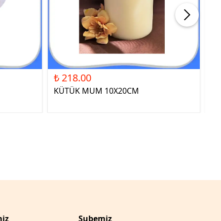
₺ 218.00
₺ 
KÜTÜK MUM 10X20CM
ST
YE
iz
Şubemiz