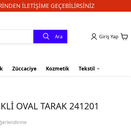
INDEN ILETIŞIME GEÇEBILIRSINIZ
Ara
Giriş Yap
k
Züccaciye
Kozmetik
Tekstil
Lİ OVAL TARAK 241201
ğerlendirme