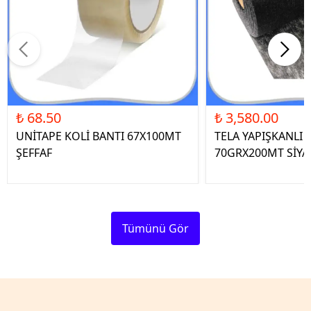
₺ 68.50
₺ 3,580.00
UNİTAPE KOLİ BANTI 67X100MT
TELA YAPIŞKANLI 
ŞEFFAF
70GRX200MT SİYA
Tümünü Gör