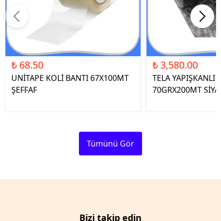
₺ 68.50
₺ 3,580.00
UNİTAPE KOLİ BANTI 67X100MT
TELA YAPIŞKANLI 
ŞEFFAF
70GRX200MT SİYA
Tümünü Gör
Bizi takip edin