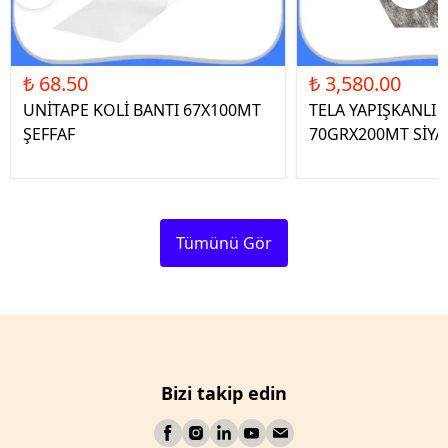
₺ 68.50
₺ 3,580.00
UNİTAPE KOLİ BANTI 67X100MT
TELA YAPIŞKANLI 
ŞEFFAF
70GRX200MT SİYA
Tümünü Gör
Bizi takip edin