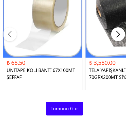
₺ 68.50
₺ 3,580.00
UNİTAPE KOLİ BANTI 67X100MT
TELA YAPIŞKANLI 
ŞEFFAF
70GRX200MT SİYA
Tümünü Gör