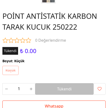
POİNT ANTİSTATİK KARBON
TARAK KUCUK 250222
0 Değerlendirme
₺ 0.00
Tükendi
Boyut
:
Küçük
Küçük
Tükendi
Whatsapp