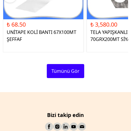
₺ 68.50
₺ 3,580.00
UNİTAPE KOLİ BANTI 67X100MT
TELA YAPIŞKANLI 
ŞEFFAF
70GRX200MT SİYA
Tümünü Gör
Bizi takip edin