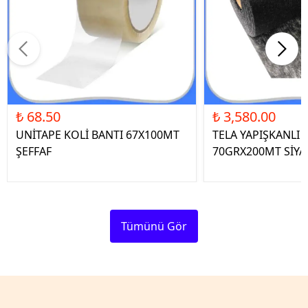
₺ 68.50
₺ 3,580.00
UNİTAPE KOLİ BANTI 67X100MT
TELA YAPIŞKANLI 
ŞEFFAF
70GRX200MT SİYA
Tümünü Gör