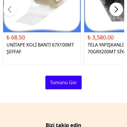
₺ 68.50
₺ 3,580.00
UNİTAPE KOLİ BANTI 67X100MT
TELA YAPIŞKANLI 
ŞEFFAF
70GRX200MT SİYA
Tümünü Gör
Bizi takip edin