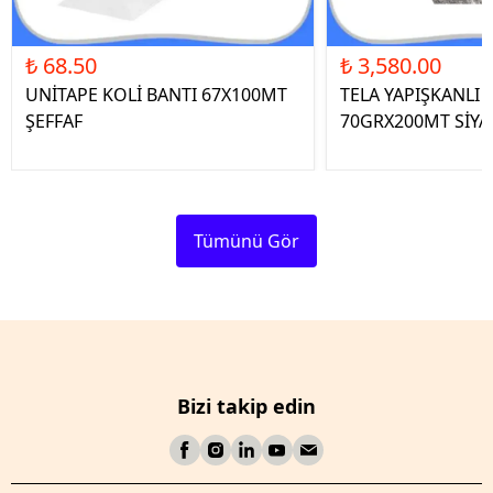
₺ 68.50
₺ 3,580.00
UNİTAPE KOLİ BANTI 67X100MT
TELA YAPIŞKANLI 
ŞEFFAF
70GRX200MT SİYA
Tümünü Gör
Bizi takip edin