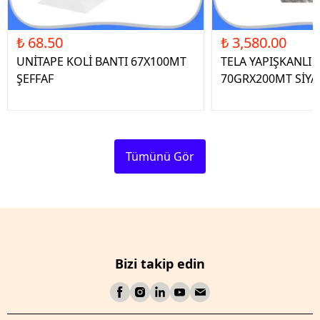
₺ 68.50
₺ 3,580.00
UNİTAPE KOLİ BANTI 67X100MT
TELA YAPIŞKANLI 
ŞEFFAF
70GRX200MT SİYA
Tümünü Gör
Bizi takip edin