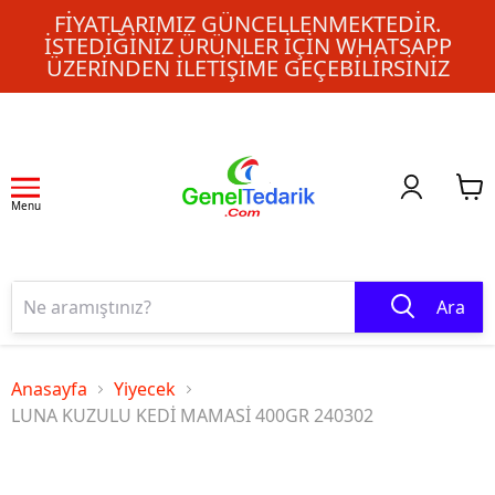
FIYATLARIMIZ GÜNCELLENMEKTEDIR.
İSTEDIĞINIZ ÜRÜNLER IÇIN WHATSAPP
ÜZERINDEN ILETIŞIME GEÇEBILIRSINIZ
Menu
Ara
Anasayfa
Yiyecek
LUNA KUZULU KEDİ MAMASİ 400GR 240302