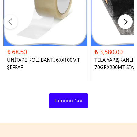
₺ 68.50
₺ 3,580.00
UNİTAPE KOLİ BANTI 67X100MT
TELA YAPIŞKANLI 
ŞEFFAF
70GRX200MT SİYA
Tümünü Gör