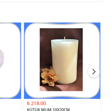
₺ 218.00
₺ 
KÜTÜK MUM 10X20CM
ST