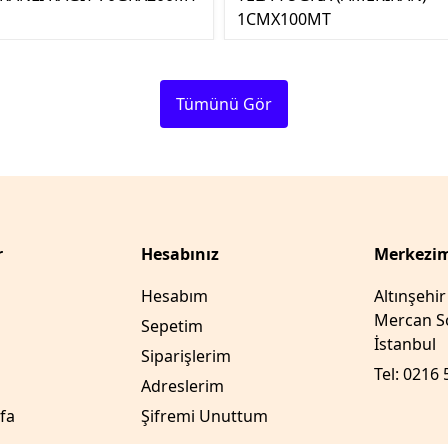
1CMX100MT
Tümünü Gör
r
Hesabınız
Merkezim
Hesabım
Altınşehi
Mercan So
Sepetim
İstanbul
Siparişlerim
Tel: 0216 
Adreslerim
fa
Şifremi Unuttum