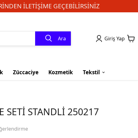
INDEN ILETIŞIME GEÇEBILIRSINIZ
Ara
Giriş Yap
k
Züccaciye
Kozmetik
Tekstil
E SETİ STANDLİ 250217
ğerlendirme