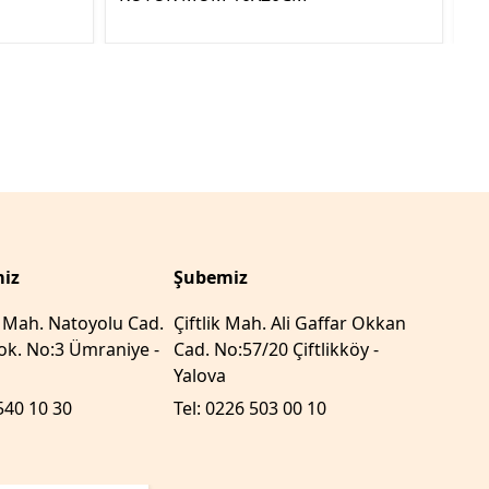
YE
iz
Şubemiz
r Mah. Natoyolu Cad.
Çiftlik Mah. Ali Gaffar Okkan
k. No:3 Ümraniye -
Cad. No:57/20 Çiftlikköy -
Yalova
540 10 30
Tel: 0226 503 00 10