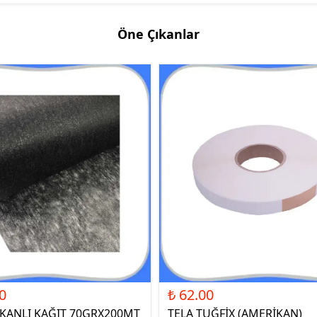
Öne Çıkanlar
0
₺ 62.00
ŞKANLI KAĞIT 70GRX200MT
TELA TUĞFİX (AMERİKAN)